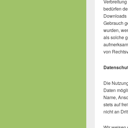
Verbreitung
bedürfen der
Downloads u
Gebrauch ges
wurden, wer
als solche 
aufmerksam 
von Rechtsv
Datenschu
Die Nutzung
Daten mögli
Name, Ansch
stets auf f
nicht an Dri
Wir weisen d