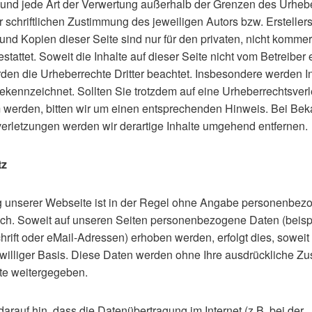
 und jede Art der Verwertung außerhalb der Grenzen des Urheb
 schriftlichen Zustimmung des jeweiligen Autors bzw. Erstellers
nd Kopien dieser Seite sind nur für den privaten, nicht kommer
tattet. Soweit die Inhalte auf dieser Seite nicht vom Betreiber e
den die Urheberrechte Dritter beachtet. Insbesondere werden Inh
gekennzeichnet. Sollten Sie trotzdem auf eine Urheberrechtsver
werden, bitten wir um einen entsprechenden Hinweis. Bei Be
erletzungen werden wir derartige Inhalte umgehend entfernen.
tz
 unserer Webseite ist in der Regel ohne Angabe personenbez
ch. Soweit auf unseren Seiten personenbezogene Daten (beisp
rift oder eMail-Adressen) erhoben werden, erfolgt dies, soweit
reiwilliger Basis. Diese Daten werden ohne Ihre ausdrückliche 
tte weitergegeben.
arauf hin, dass die Datenübertragung im Internet (z.B. bei der