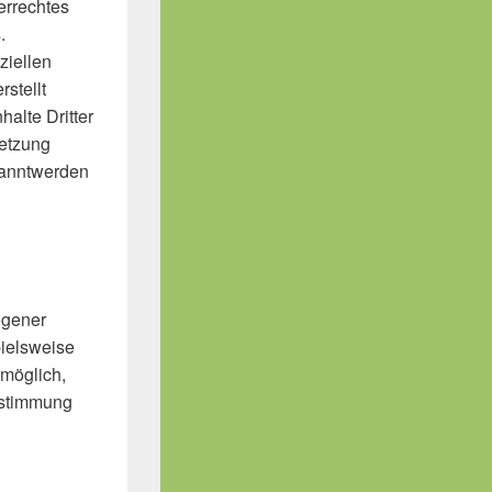
errechtes
.
ziellen
rstellt
alte Dritter
letzung
kanntwerden
ogener
ielsweise
 möglich,
Zustimmung