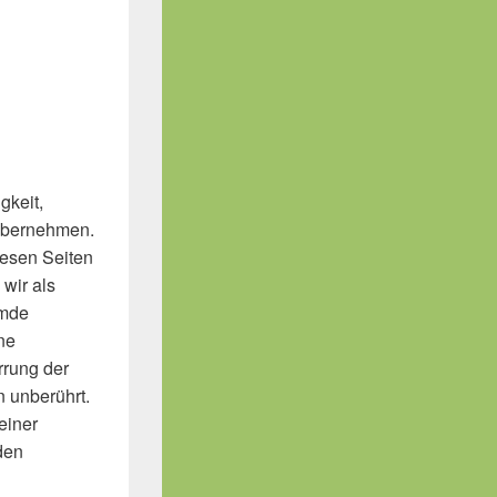
gkeit,
 übernehmen.
iesen Seiten
wir als
emde
ne
rrung der
 unberührt.
einer
den