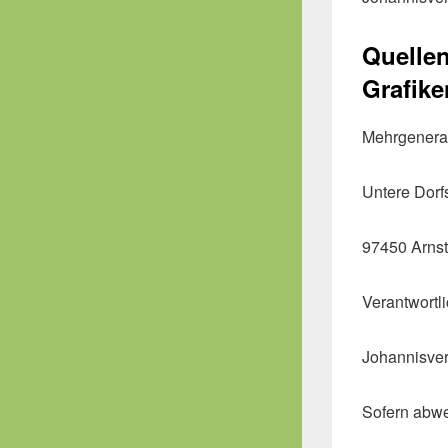
Quellen
Grafike
Mehrgenerat
Untere Dorf
97450 Arnst
Verantwortl
Johannisver
Sofern abwe