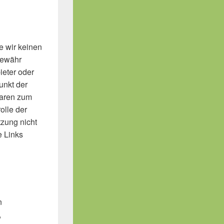
e wir keinen
Gewähr
ieter oder
unkt der
waren zum
olle der
tzung nicht
e Links
n
,