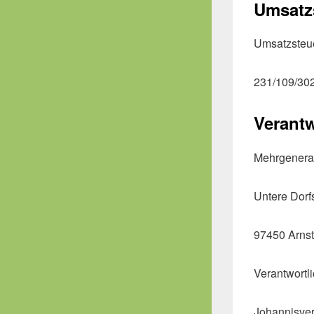
Umsatzs
Umsatzsteue
231/109/30
Verantw
Mehrgenerat
Untere Dorf
97450 Arnst
Verantwortl
Johannisver