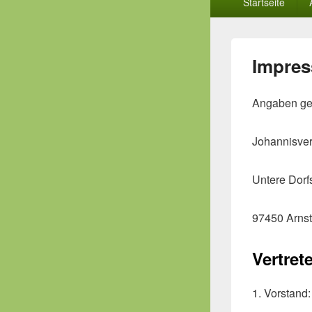
Startseite
Menü
Impre
Angaben ge
Johannisvere
Untere Dorf
97450 Arnst
Vertret
1. Vorstand: