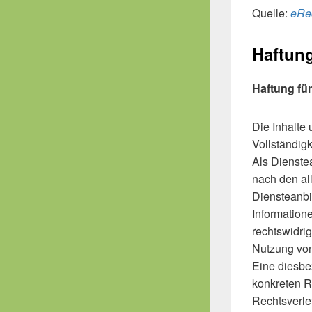
Quelle:
eRe
Haftun
Haftung für
Die Inhalte 
Vollständig
Als Dienste
nach den al
Diensteanbie
Information
rechtswidri
Nutzung von
Eine diesbe
konkreten R
Rechtsverle