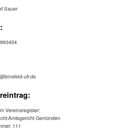
ef Sauer
:
/ 993454
@binsfeld-ufr.de
reintrag:
m Vereinsregister:
icht:Amtsgericht Gemünden
mmer: 111