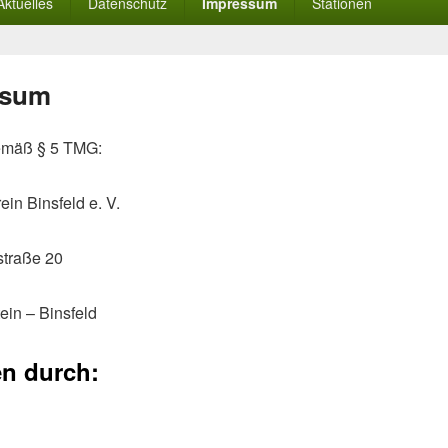
Aktuelles
Datenschutz
Impressum
Stationen
ssum
mäß § 5 TMG:
in Binsfeld e. V.
straße 20
ein – Binsfeld
en durch: