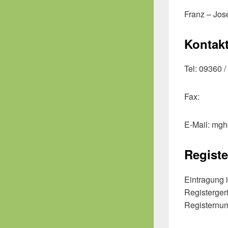
Franz – Jos
Kontakt
Tel: 09360 
Fax:
E-Mail: mgh
Registe
Eintragung i
Registerger
Registernu